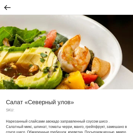
Салат «Северный улов»
SKU:
Нарезанный слайсами авокадо заправленный соусом шисо .
Салатный микс, шпинат, томаты черри, манго, грейпфрукт, замешано в
соусе шисо. Обжаренные гребешок, креветка. Посыпаем кешью, микро