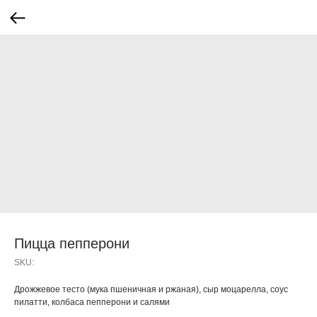
Пицца пепперони
SKU:
Дрожжевое тесто (мука пшеничная и ржаная), сыр моцарелла, соус
пилатти, колбаса пепперони и салями