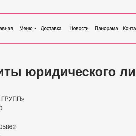
авная
Меню
Доставка
Новости
Панорама
Конт
иты юридического л
 ГРУПП»
0
05862