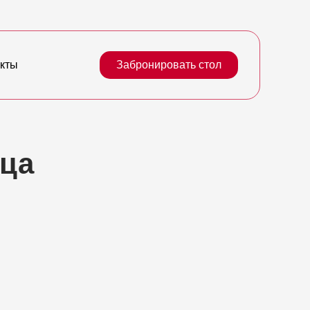
акты
Забронировать стол
ица